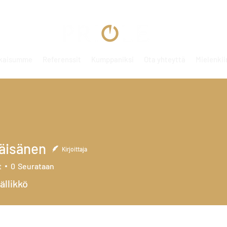
kaisumme
Referenssit
Kumppaniksi
Ota yhteyttä
Mielenkii
äisänen
Kirjoittaja
t
0
Seurataan
ällikkö