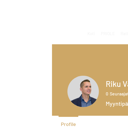
Koti
PRIOLE
Rat
Riku V
0
Seuraaja
Myyntipä
Profile