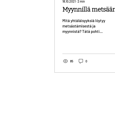
18.10.2021
∙
2
min
Myynnillä metsää
Mitä yhtäläisyyksiä löytyy
metsästämisestä ja
myynnistä? Tätä pohti
metsästävä
myyntipäällikkömme Riku.
85
0