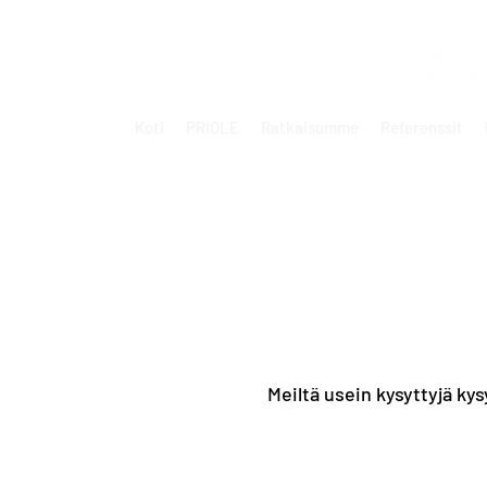
Koti
PRIOLE
Ratkaisumme
Referenssit
Meiltä usein kysyttyjä k